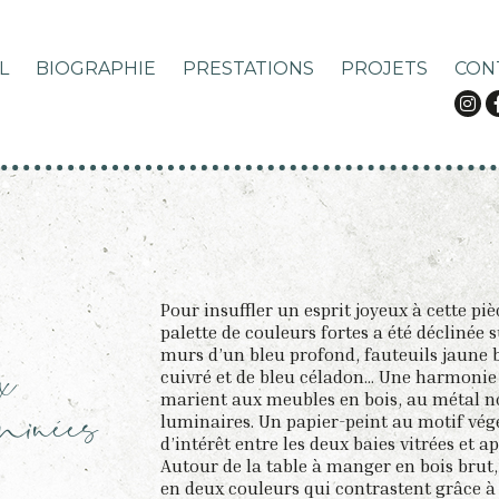
L
BIOGRAPHIE
PRESTATIONS
PROJETS
CON
Pour insuffler un esprit joyeux à cette piè
x
palette de couleurs fortes a été déclinée s
murs d’un bleu profond, fauteuils jaune 
minées
cuivré et de bleu céladon… Une harmonie 
marient aux meubles en bois, au métal no
luminaires. Un papier-peint au motif végé
d’intérêt entre les deux baies vitrées et ap
Autour de la table à manger en bois brut, 
en deux couleurs qui contrastent grâce à l