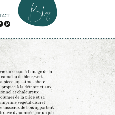
Blog
TACT
 vie un cocon à l’image de la
n camaïeu de bleus/verts
 la pièce une atmosphère
, propice à la détente et aux
ionnel et chaleureux,
lumes de la pièce et sa
l’imprimé végétal discret
e tasseaux de bois apportent
e trouve dynamisée par un joli