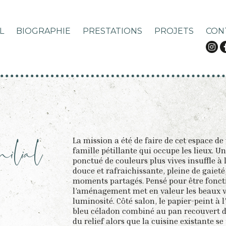
L
BIOGRAPHIE
PRESTATIONS
PROJETS
CON
milial
La mission a été de faire de cet espace de
famille pétillante qui occupe les lieux. U
ponctué de couleurs plus vives insuffle à
douce et rafraichissante, pleine de gaieté
moments partagés. Pensé pour être fonct
l’aménagement met en valeur les beaux vo
luminosité. Côté salon, le papier-peint à 
bleu céladon combiné au pan recouvert d
du relief alors que la cuisine existante s