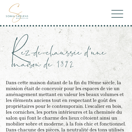
Rez-de-chaussée d’une
maison de 1892
Dans cette maison datant de la fin du 19ème siècle, la
mission était de concevoir pour les espaces de vie un
aménagement mettant en valeur les beaux volumes et
les éléments anciens tout en respectant le goût des
propriétaires pour le contemporain. L’escalier en bois,
les corniches, les portes intérieures et la cheminée du
salon qui font le charme des lieux côtoient ainsi un
mobilier sobre et moderne, à la fois chic et fonctionnel.
Dans chacune des pièces, la neutralité des tons utilisés